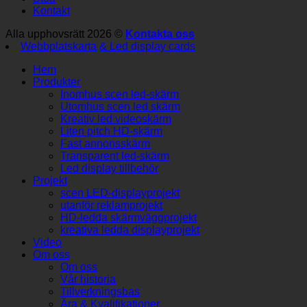
Kontakt
Alla upphovsrätt 2026 ©
Kontakta oss
Webbplatskarta
& Led display cards
Hem
Produkter
Inomhus scen led-skärm
Utomhus scen led skärm
Kreativ led videoskärm
Liten pitch HD-skärm
Fast annonsskärm
Transparent led-skärm
Led display tillbehör
Projekt
scen LED-displayprojekt
utanför reklamprojekt
HD-ledda skärmväggprojekt
kreativa ledda displayprojekt
Video
Om oss
Om oss
Vår historia
Tillverkningsbas
Ära & Kvalifikationer