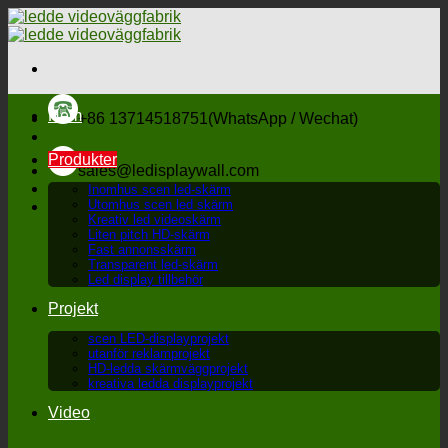
Hoppa
till
innehåll
Hem
+86 13714518751(WhatsApp / Wechat)
Produkter
sales@ledisplaywall.com
Inomhus scen led-skärm
Utomhus scen led skärm
Kreativ led videoskärm
Liten pitch HD-skärm
Fast annonsskärm
Transparent led-skärm
Led display tillbehör
Projekt
scen LED-displayprojekt
utanför reklamprojekt
HD-ledda skärmväggprojekt
kreativa ledda displayprojekt
Video