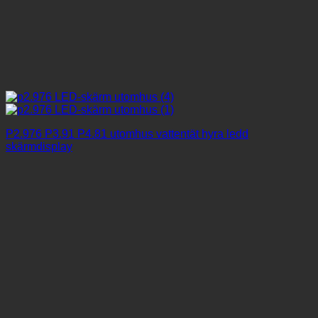
P2.976 P3.91 P4.81 utomhus vattentät hyra ledd
skärmdisplay