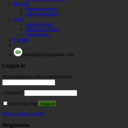
Nyheter
Företagsnyheter
Marknadsnyheter
Stöd
Vanliga frågor
Utbildningstjänst
Onlinetjänst
Kontakt
sales@ledisplaywall.com
Logga in
Användarnamn eller e-mailadress
*
Lösenord
*
Kom ihåg mig
Logga in
förlorat ditt lösenord?
Registrera