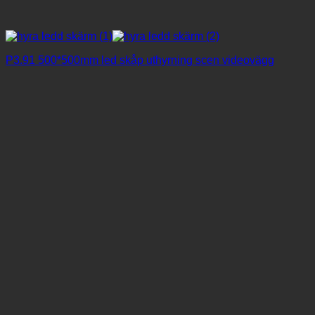
P3.91 500*500mm led skåp uthyrning scen videovägg