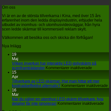
Om oss
Vi är en av de största tillverkarna i Kina, med över 15 års
erfarenhet inom den ledda displayindustrin, erbjuder hela
utbudet av inomhus- och utomhusvideoväggar, från hyra
scen ledde skärmar till kommersiell reklam skylt.
Välkommen att besöka oss och skicka din förfrågan!
Nya Inlägg
19
Maj
Vilken inverkan har interaktiv LED-golvskärm på
på
scenframträdandet
Kommentarer inaktiverade
Vilken
15
inverkan
Apr
har
Tillverkare av LED-skärmar: Hur man hittar ett mer
interaktiv
p
kostnadseffektivt alternativ?
Kommentarer inaktiverade
LED-
Ti
16
golvskärm
a
Mar
på
L
När du väljer en utomhus LED-skärm tillverkare, fyra
scenframtr
på
s
detaljer får inte ignoreras!
Kommentarer inaktiverade
När
H