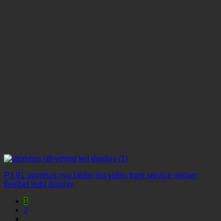
P3.91 utomhus nya bilder hot video front service reklam
flexibel ledd display
1
2