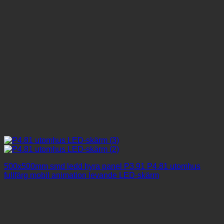
500x500mm smd ledd hyra panel P3.91 P4.81 utomhus
fullfärg mobil animation levande LED-skärm