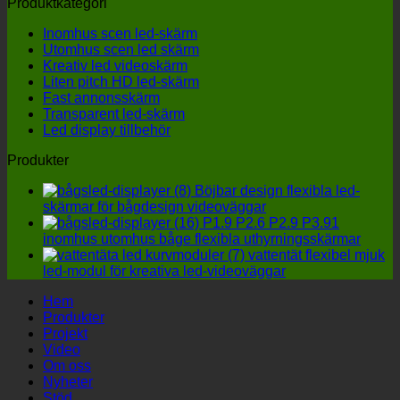
Produktkategori
du
m
välj
hi
Inomhus scen led-skärm
en
et
Utomhus scen led skärm
uto
m
Kreativ led videoskärm
LED
ko
Liten pitch HD led-skärm
skä
al
Fast annonsskärm
till
Transparent led-skärm
fyra
Led display tillbehör
deta
får
Produkter
inte
igno
Böjbar design flexibla led-
skärmar för bågdesign videoväggar
P1.9 P2.6 P2.9 P3.91
inomhus utomhus båge flexibla uthyrningsskärmar
vattentät flexibel mjuk
led-modul för kreativa led-videoväggar
Hem
Produkter
Projekt
Video
Om oss
Nyheter
Stöd