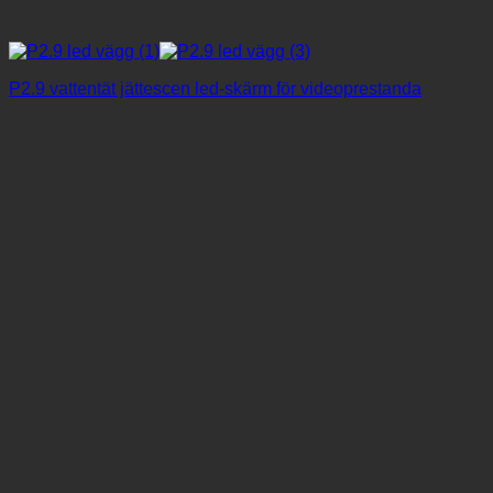
P2.9 vattentät jättescen led-skärm för videoprestanda