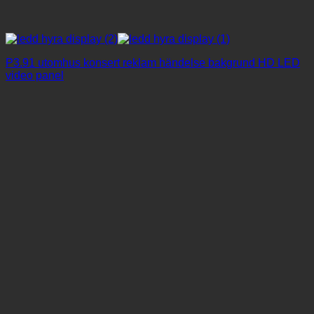
P3.91 utomhus konsert reklam händelse bakgrund HD LED
video panel