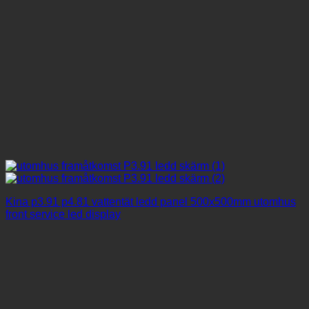
Kina p3.91 p4.81 vattentät ledd panel 500x500mm utomhus
front service led display