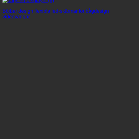
Böjbar design flexibla led-skärmar för bågdesign
videoväggar