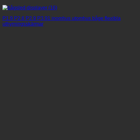
P1.9 P2.6 P2.9 P3.91 inomhus utomhus båge flexibla
uthyrningsskärmar