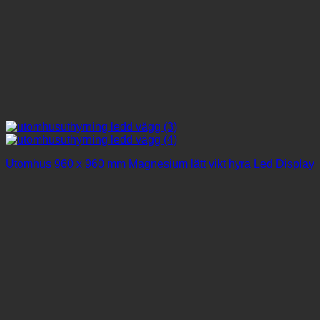
Utomhus 960 x 960 mm Magnesium lätt vikt hyra Led Display