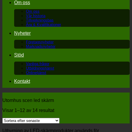
Om oss
Om oss
Vår historia
Tillverkningsbas
Ära & Kvalifikationer
Nyheter
Företagsnyheter
Marknadsnyheter
Stöd
Vanliga frågor
Utbildningstjänst
Onlinetjänst
Kontakt
Utomhus scen led skärm
Visar 1–12 av 14 resultat
Uthyrning av LED-skärmprodukter används för