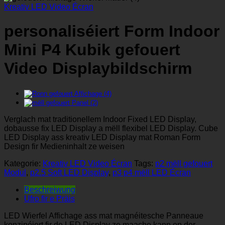
Kreativ LED Video Écran
personaliséiert Form Indoor
Mini P4 Kubik gefouert
Video Displaybildschirm
Verglach mat traditionellem Indoor Fixed LED Display,
dobausse fix LED Display a mëll flexibel LED Display. Cube
LED Display ass kreativ LED Display mat Roman Form
Design fir Medieninhalt ze weisen
Kategorie:
Kreativ LED Video Écran
Tags:
p2 mëll gefouert
Modul
,
p2.5 Soft LED Display
,
p3 p4 mëll LED Écran
Beschreiwung
Ufro fir e Präis
LED Wierfel Affichage ass mat magnéitesche Panneaue
konzipéiert fir de LED Display ze maache kann op der