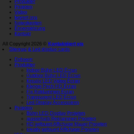
Produkter
Projeten
Video
Iwwert ons
Neiegkeeten
Ënnerstëtzung
Kontakt
All Copyright 2026 ©
Kontaktéiert eis
Sitemap
& Led display cards
Doheem
Produkter
Indoor Bühn LED Écran
Outdoor Bühn LED Écran
Kreativ LED Video Écran
Klenge Pech HD Écran
Fix Reklammen Écran
Transparent LED Écran
Led Display Accessoiren
Projeten
Bühn LED Display Projeten
ausserhalb Reklammen Projeten
HD gefouert Affichage Mauer Projeten
kreativ gefouert Affichage Projeten