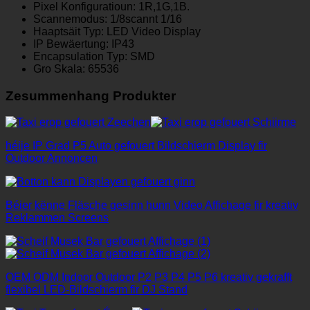
Pixel Konfiguratioun: 1R,1G,1B.
Scannemodus: 1/8scannt 1/16
Haaptsäit Typ: LED Video Display
IP Bewäertung: IP43
Encapsulation Typ: SMD
Gro Skala: 65536
Zesummenhang Produkter
héije IP Grad P5 Auto gefouert Bildschierm Display fir
Outdoor Annoncen
Béier kënne Fläsche gesinn hunn Video Affichage fir kreativ
Reklammen Screens
OEM ODM Indoor Outdoor P2 P3 P4 P5 P6 kreativ gekrafft
flexibel LED-Bildschierm fir DJ Stand