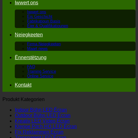
Iwwert ons
Iwwert ons
Eis Geschicht
Fabrikatioun Basis
Éier & Qualifikatiounen
Neiegkeeten
Firma Neiegkeeten
Maart news
Ënnerstëtzung
FAQ
Training Service
Online Service
Kontakt
Produkt Kategorien
Indoor Bühn LED Écran
Outdoor Bühn LED Écran
Kreativ LED Video Écran
Klenge Pitch HD LED Écran
Fix Reklammen Écran
Transparent LED Écran