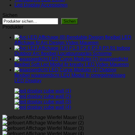
Led Display Accessoiren
Sichen
Sichen
Produkter
Bendable Design flexibel LED
Affichage fir Arc Design Video Maueren
P1.9 P2.6 P2.9 P3.91 Indoor
Outdoor Arc flexibel Locatiounspräis Schiirme
waasserdicht
flexibel Soft Led Modul fir kreativ LED Video Maueren
Outdoor
flexibel waasserdicht LED Modul fir onregelméisseg
LED Display