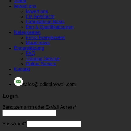
Video
Iwwert ons
Iwwert ons
Eis Geschicht
Fabrikatioun Basis
Éier & Qualifikatiounen
Neiegkeeten
Firma Neiegkeeten
Maart news
Ënnerstëtzung
FAQ
Training Service
Online Service
Kontakt
sales@ledisplaywall.com
Login
Benotzernumm oder E-Mail Adress
*
Passwuert
*