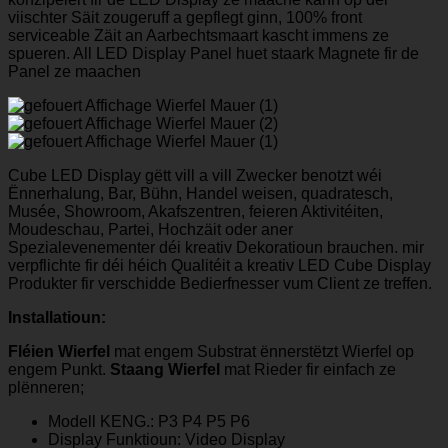
viischter Säit zougeruff a gepflegt ginn, 100% front
serviceable Zäit an Aarbechtsmaart kascht immens ze
spueren. All LED Display Panel huet staark Magnete fir de
Panel ze maachen
Cube LED Display gëtt vill a vill Zwecker benotzt wéi
Ënnerhalung, Bar, Bühn, Handel weisen, quadratesch,
Musée, Showroom, Akafszentren, feieren Aktivitéiten,
Moudeschau, Partei, Hochzäit oder aner
Spezialevenementer déi kreativ Dekoratioun brauchen. mir
verpflichte fir déi héich Qualitéit a kreativ LED Cube Display
Produkter fir verschidde Bedierfnesser vum Client ze treffen.
Installatioun:
Fléien Wierfel
mat engem Substrat ënnerstëtzt Wierfel op
engem Punkt.
Staang Wierfel
mat Rieder fir einfach ze
plënneren;
Modell KENG.: P3 P4 P5 P6
Display Funktioun: Video Display