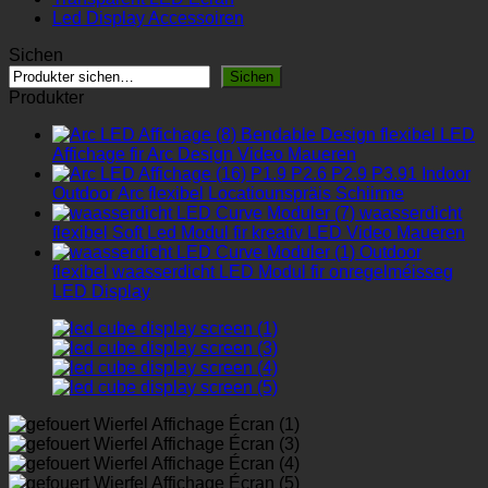
Led Display Accessoiren
Sichen
Sichen
Produkter
Bendable Design flexibel LED
Affichage fir Arc Design Video Maueren
P1.9 P2.6 P2.9 P3.91 Indoor
Outdoor Arc flexibel Locatiounspräis Schiirme
waasserdicht
flexibel Soft Led Modul fir kreativ LED Video Maueren
Outdoor
flexibel waasserdicht LED Modul fir onregelméisseg
LED Display