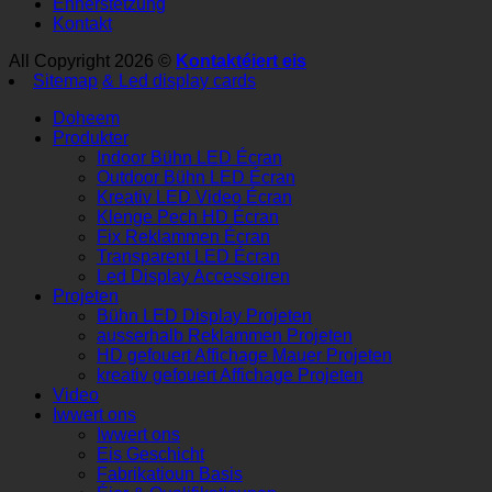
Ënnerstëtzung
Kontakt
All Copyright 2026 ©
Kontaktéiert eis
Sitemap
& Led display cards
Doheem
Produkter
Indoor Bühn LED Écran
Outdoor Bühn LED Écran
Kreativ LED Video Écran
Klenge Pech HD Écran
Fix Reklammen Écran
Transparent LED Écran
Led Display Accessoiren
Projeten
Bühn LED Display Projeten
ausserhalb Reklammen Projeten
HD gefouert Affichage Mauer Projeten
kreativ gefouert Affichage Projeten
Video
Iwwert ons
Iwwert ons
Eis Geschicht
Fabrikatioun Basis