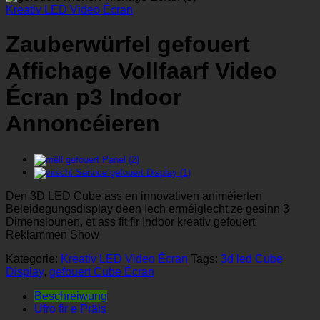
Kreativ LED Video Écran
Zauberwürfel gefouert
Affichage Vollfaarf Video
Écran p3 Indoor
Annoncéieren
Den 3D LED Cube ass en innovativen animéierten
Beleidegungsdisplay deen Iech erméiglecht ze gesinn 3
Dimensiounen, et ass fit fir Indoor kreativ gefouert
Reklammen Show
Kategorie:
Kreativ LED Video Écran
Tags:
3d led Cube
Display
,
gefouert Cube Écran
Beschreiwung
Ufro fir e Präis