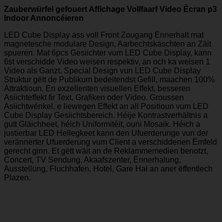
Zauberwürfel gefouert Affichage Vollfaarf Video Écran p3
Indoor Annoncéieren
LED Cube Display ass voll Front Zougang Ënnerhalt mat
magnetesche modulare Design, Aarbechtskäschten an Zäit
spueren. Mat 6pcs Gesiichter vum LED Cube Display, kann
6st verschidde Video weisen respektiv, an och ka weisen 1
Video als Ganzt. Special Design vun LED Cube Display
Struktur gëtt de Publikum bedeitendst Gefill, maachen 100%
Attraktioun. En exzellenten visuellen Effekt, besseren
Asiichteffekt fir Text, Grafiken oder Video. Groussen
Asiichtwénkel, e liewegen Effekt an all Positioun vum LED
Cube Display Gesiichtsbereich. Héije Kontrastverhältnis a
gutt Gläichheet, héich Uniformitéit, ouni Mosaik. Héich a
justierbar LED Hellegkeet kann den Ufuerderunge vun der
verännerter Ufuerderung vum Client a verschiddenen Ëmfeld
gerecht ginn. Et gëtt wäit an de Reklammemedien benotzt,
Concert, TV Sendung, Akaafszenter, Ënnerhalung,
Ausstellung, Fluchhafen, Hotel, Gare Hal an aner ëffentlech
Plazen.