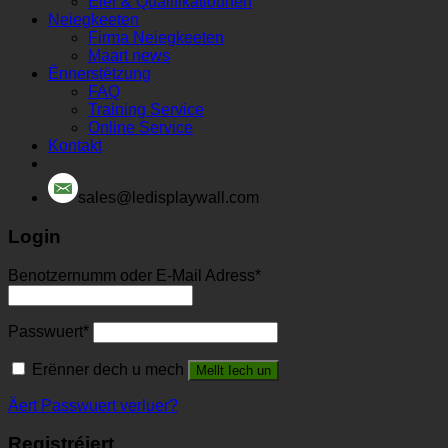
Éier & Qualifikatiounen
Neiegkeeten
Firma Neiegkeeten
Maart news
Ënnerstëtzung
FAQ
Training Service
Online Service
Kontakt
sales@ledisplaywall.com
Login
Benotzernumm oder E-Mail Adress
*
Passwuert
*
Erënner dech u mech
Mellt Iech un
Äert Passwuert verluer?
Registréiert