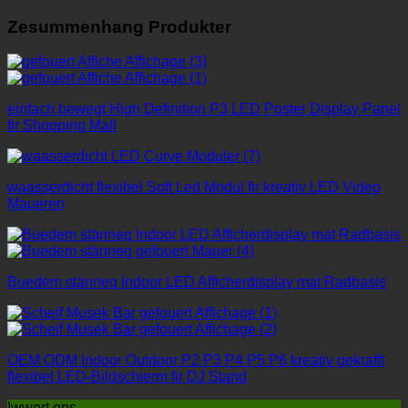
Zesummenhang Produkter
einfach bewegt High Definition P3 LED Poster Display Panel
fir Shopping Mall
waasserdicht flexibel Soft Led Modul fir kreativ LED Video
Maueren
Buedem stänneg Indoor LED Afficherdisplay mat Radbasis
OEM ODM Indoor Outdoor P2 P3 P4 P5 P6 kreativ gekrafft
flexibel LED-Bildschierm fir DJ Stand
Iwwert ons