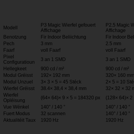
P3 Magic Wierfel gefouert
P2.5 Magic Wi
Modell
Affichage
Affichage
Benotzung
Fir Indoor Beliichtung
Fir Indoor Be
Pech
3 mm
2.5 mm
Faarf
voll Faarf
voll Faarf
Pixel
3 an 1 SMD
3 an 1 SMD
Configuratioun
Hellegkeet
900 cd / m²
900 cd / m²
Modul Gréisst
192× 192 mm
320× 160 m
Modul Unzuel
3× 3 × 5 = 45 Stéck
2× 5 = 10 St
Wierfel Gréisst
38.4× 38,4 × 38,4 mm
32× 32 × 32
Wierfel
(64× 64)× 9 × 5 = 184320 px
(128× 64)× 2
Opléisung
Vue Wénkel
140° / 140 °
140° / 140 °
Fuert Modus
32 scannen
140° / 140 °
Aktualitéit Taux
1920 Hz
1920 Hz