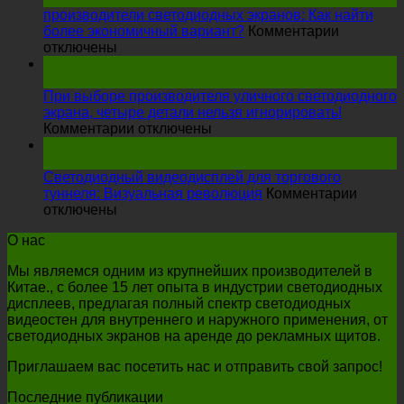
интерактивный
производители светодиодных экранов: Как найти
светодиодный
более экономичный вариант?
Комментарии
на
напольный
отключены
производители
экран
16
светодиодных
оказывает
Мар
экранов:
на
При выборе производителя уличного светодиодного
Как
выступление
экрана, четыре детали нельзя игнорировать!
найти
на
на
Комментарии отключены
более
При
сцене?
01
экономичный
выборе
Ноя
вариант?
производителя
Светодиодный видеодисплей для торгового
уличного
туннеля: Визуальная революция
Комментарии
на
светодиодного
отключены
Светодиодный
экрана,
О нас
видеодисплей
четыре
для
детали
Мы являемся одним из крупнейших производителей в
торгового
нельзя
Китае., с более 15 лет опыта в индустрии светодиодных
туннеля:
игнорировать!
дисплеев, предлагая полный спектр светодиодных
Визуальная
видеостен для внутреннего и наружного применения, от
революция
светодиодных экранов на аренде до рекламных щитов.
Приглашаем вас посетить нас и отправить свой запрос!
Последние публикации