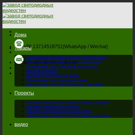
перейти
к
содержанию
Дома
+86 13714518751(WhatsApp / Wechat)
Товары
Светодиодный экран для внутренней сцены
Светодиодный экран для уличной сцены
sales@ledisplaywall.com
Креативный светодиодный видеоэкран
Малый экран HD
Исправлен рекламный экран
Прозрачный светодиодный экран
Аксессуары для светодиодных дисплеев
Проекты
сценические проекты светодиодных экранов
внешние рекламные проекты
Проекты светодиодных экранов HD
креативные проекты светодиодных дисплеев
видео