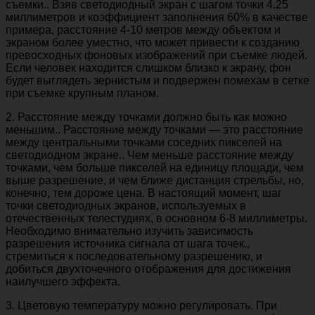
съемки.. Взяв светодиодный экран с шагом точки 4.25
миллиметров и коэффициент заполнения 60% в качестве
примера, расстояние 4-10 метров между объектом и
экраном более уместно, что может привести к созданию
превосходных фоновых изображений при съемке людей.
Если человек находится слишком близко к экрану, фон
будет выглядеть зернистым и подвержен помехам в сетке
при съемке крупным планом.
2. Расстояние между точками должно быть как можно
меньшим.. Расстояние между точками — это расстояние
между центральными точками соседних пикселей на
светодиодном экране.. Чем меньше расстояние между
точками, чем больше пикселей на единицу площади, чем
выше разрешение, и чем ближе дистанция стрельбы, но,
конечно, тем дороже цена. В настоящий момент, шаг
точки светодиодных экранов, используемых в
отечественных телестудиях, в основном 6-8 миллиметры.
Необходимо внимательно изучить зависимость
разрешения источника сигнала от шага точек.,
стремиться к последовательному разрешению, и
добиться двухточечного отображения для достижения
наилучшего эффекта.
3. Цветовую температуру можно регулировать. При