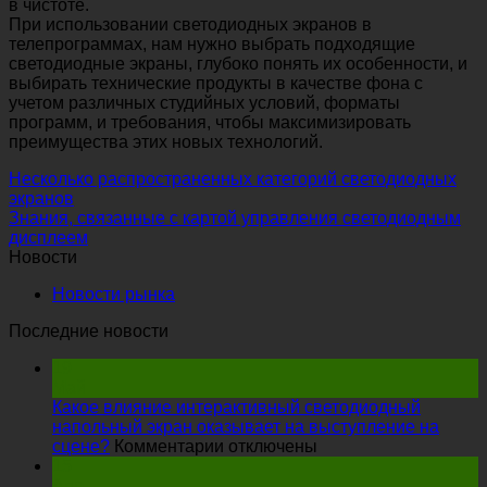
в чистоте.
При использовании светодиодных экранов в
телепрограммах, нам нужно выбрать подходящие
светодиодные экраны, глубоко понять их особенности, и
выбирать технические продукты в качестве фона с
учетом различных студийных условий, форматы
программ, и требования, чтобы максимизировать
преимущества этих новых технологий.
Несколько распространенных категорий светодиодных
экранов
Знания, связанные с картой управления светодиодным
дисплеем
Новости
Новости рынка
Последние новости
19
Май
Какое влияние интерактивный светодиодный
напольный экран оказывает на выступление на
на
сцене?
Комментарии отключены
Какое
15
влияние
Апр