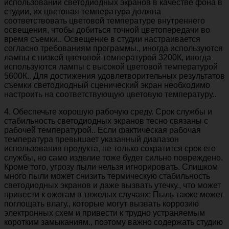
использовании светодиодных экранов в качестве фона в
студии, их цветовая температура должна
соответствовать цветовой температуре внутреннего
освещения, чтобы добиться точной цветопередачи во
время съемки.. Освещение в студии настраивается
согласно требованиям программы., иногда используются
лампы с низкой цветовой температурой 3200К, иногда
используются лампы с высокой цветовой температурой
5600К.. Для достижения удовлетворительных результатов
съемки светодиодный сценический экран необходимо
настроить на соответствующую цветовую температуру..
4. Обеспечьте хорошую рабочую среду. Срок службы и
стабильность светодиодных экранов тесно связаны с
рабочей температурой.. Если фактическая рабочая
температура превышает указанный диапазон
использования продукта, не только сократится срок его
службы, но само изделие тоже будет сильно повреждено.
Кроме того, угрозу пыли нельзя игнорировать. Слишком
много пыли может снизить термическую стабильность
светодиодных экранов и даже вызвать утечку., что может
привести к ожогам в тяжелых случаях; Пыль также может
поглощать влагу., которые могут вызвать коррозию
электронных схем и привести к трудно устраняемым
коротким замыканиям., поэтому важно содержать студию