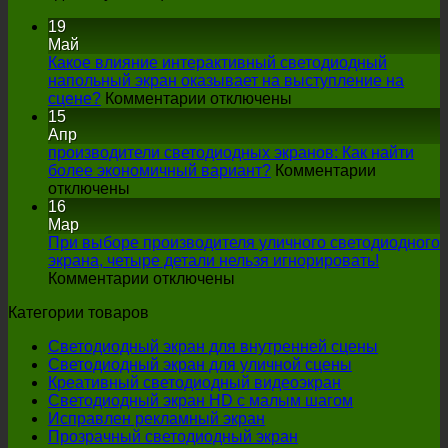
19
Май
Какое влияние интерактивный светодиодный
напольный экран оказывает на выступление на
на
сцене?
Комментарии отключены
Какое
15
влияние
Апр
интерактивный
производители светодиодных экранов: Как найти
светодиодный
более экономичный вариант?
Комментарии
на
напольный
отключены
производители
экран
16
светодиодных
оказывает
Мар
экранов:
на
При выборе производителя уличного светодиодного
Как
выступление
экрана, четыре детали нельзя игнорировать!
найти
на
на
Комментарии отключены
более
При
сцене?
Категории товаров
экономичный
выборе
вариант?
производителя
Светодиодный экран для внутренней сцены
уличного
Светодиодный экран для уличной сцены
светодиодного
Креативный светодиодный видеоэкран
экрана,
Светодиодный экран HD с малым шагом
четыре
Исправлен рекламный экран
детали
Прозрачный светодиодный экран
нельзя