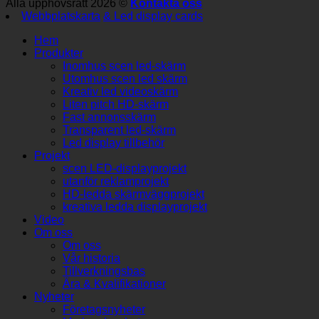
Alla upphovsrätt 2026 ©
Kontakta oss
Webbplatskarta
& Led display cards
Hem
Produkter
Inomhus scen led-skärm
Utomhus scen led skärm
Kreativ led videoskärm
Liten pitch HD-skärm
Fast annonsskärm
Transparent led-skärm
Led display tillbehör
Projekt
scen LED-displayprojekt
utanför reklamprojekt
HD-ledda skärmväggprojekt
kreativa ledda displayprojekt
Video
Om oss
Om oss
Vår historia
Tillverkningsbas
Ära & Kvalifikationer
Nyheter
Företagsnyheter