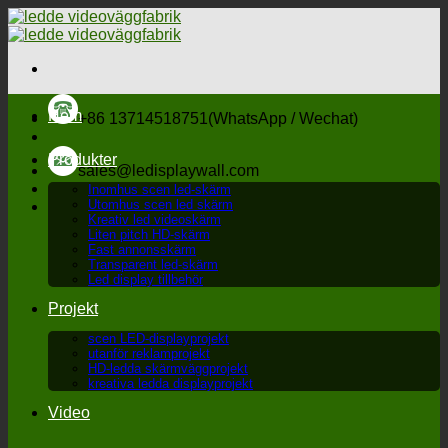
Hoppa
till
innehåll
Hem
+86 13714518751(WhatsApp / Wechat)
Produkter
sales@ledisplaywall.com
Inomhus scen led-skärm
Utomhus scen led skärm
Kreativ led videoskärm
Liten pitch HD-skärm
Fast annonsskärm
Transparent led-skärm
Led display tillbehör
Projekt
scen LED-displayprojekt
utanför reklamprojekt
HD-ledda skärmväggprojekt
kreativa ledda displayprojekt
Video