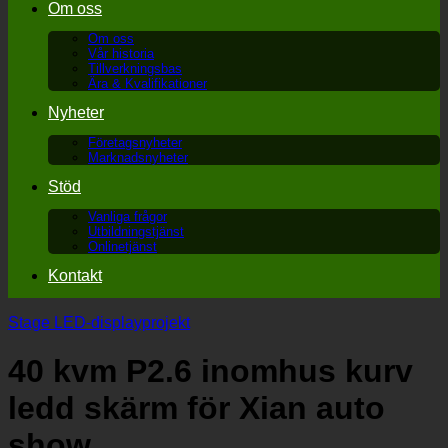
Om oss
Om oss
Vår historia
Tillverkningsbas
Ära & Kvalifikationer
Nyheter
Företagsnyheter
Marknadsnyheter
Stöd
Vanliga frågor
Utbildningstjänst
Onlinetjänst
Kontakt
Stage LED-displayprojekt
40 kvm P2.6 inomhus kurv
ledd skärm för Xian auto
show