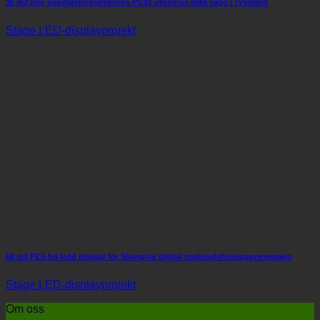
36 m2 hög uppdateringsfrekvens P3.91 utomhus ledd vägg i Tyskland
Stage LED-displayprojekt
68 m2 P2.5 hd ledd display för Shanghai digital marknadsföringsevenemang
Stage LED-displayprojekt
Om oss