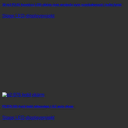
36 m2 P3.91 Inomhus LED-skärm som används som scenbakgrund i hefei hotel
Stage LED-displayprojekt
P2.976 HD-hyrd ledd videovägg i GZ auto show
Stage LED-displayprojekt