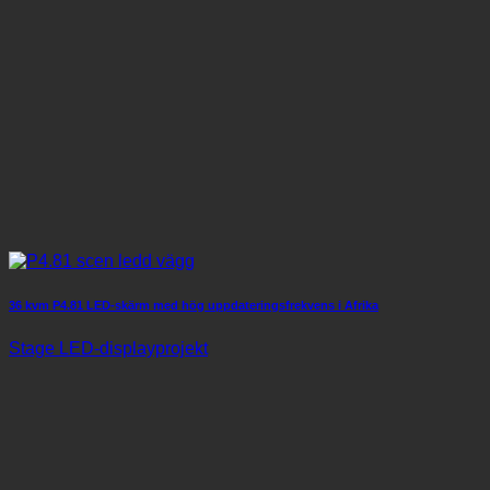
36 kvm P4.81 LED-skärm med hög uppdateringsfrekvens i Afrika
Stage LED-displayprojekt