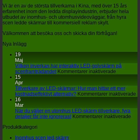
Vi är en av de största tillverkarna i Kina, med över 15 års
erfarenhet inom den ledda displayindustrin, erbjuder hela
utbudet av inomhus- och utomhusvideoväggar, från hyra
scen ledde skärmar till kommersiell reklam skylt.
Välkommen att besöka oss och skicka din förfrågan!
Nya Inlägg
19
Maj
Vilken inverkan har interaktiv LED-golvskärm på
på
scenframträdandet
Kommentarer inaktiverade
Vilken
15
inverkan
Apr
har
Tillverkare av LED-skärmar: Hur man hittar ett mer
interaktiv
p
kostnadseffektivt alternativ?
Kommentarer inaktiverade
LED-
Ti
16
golvskärm
a
Mar
på
L
När du väljer en utomhus LED-skärm tillverkare, fyra
scenframtr
på
s
detaljer får inte ignoreras!
Kommentarer inaktiverade
När
H
Produktkategori
du
m
välj
hi
Inomhus scen led-skärm
en
et