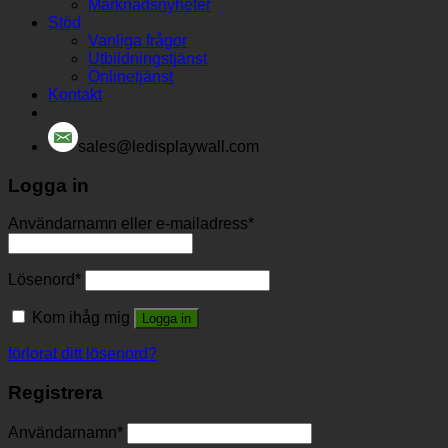
Marknadsnyheter
Stöd
Vanliga frågor
Utbildningstjänst
Onlinetjänst
Kontakt
sales@ledisplaywall.com
Logga in
Användarnamn eller e-mailadress
*
Lösenord
*
Kom ihåg mig
Logga in
förlorat ditt lösenord?
Registrera
Användarnamn
*