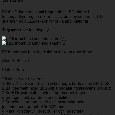
P2.6 HD Inomhus smal högupplöst LED-skärm i
fullfärgsuthyrning för reklam, LED-display som runt LED-
skärmen,böjd LED-skärm för olika applikationer
Taggar:
curve led display
P2.6 inomhus kurv ledd skärm för Xian auto show
Storlek: 40 kvm
Plats：
Xian
Viktigaste egenskaper:
1.SMD2121 Svart LED , mycket högre kontrast än SMD3528
LED, bearbetningsdjup 16bit, uppdateringsfrekvens 3000Hz
2.Brett färgintervall, utmärkt färgjämnhet, ingen
regnbågseffekt, sänder stark stabilitet
3.Sömlös, utan ram, storleksfri skarvning med
justeringsnoggrannhet är 0,02 mm
4.Metallkylstruktur, inget buller och inget fläkt