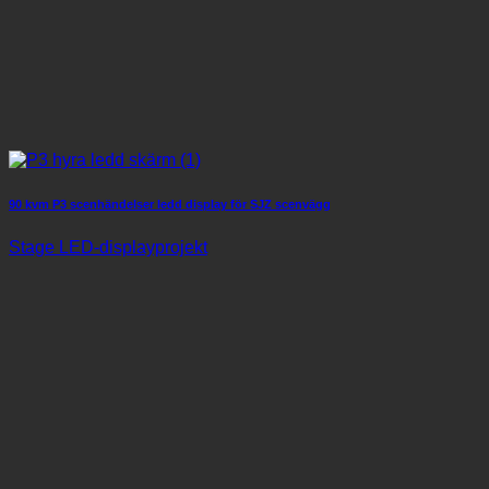
90 kvm P3 scenhändelser ledd display för SJZ scenvägg
Stage LED-displayprojekt