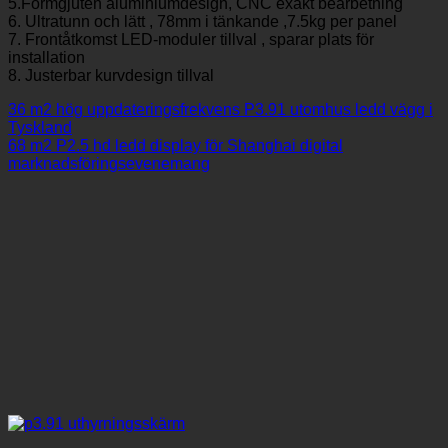
5.Formgjuten aluminiumdesign, CNC exakt bearbetning
6. Ultratunn och lätt , 78mm i tänkande ,7.5
kg per panel
7. Frontåtkomst LED-moduler tillval , sparar plats för
installation
8. Justerbar kurvdesign tillval
36 m2 hög uppdateringsfrekvens P3.91 utomhus ledd vägg i
Tyskland
68 m2 P2.5 hd ledd display för Shanghai digital
marknadsföringsevenemang