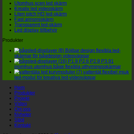
Utomhus scen led skärm
uto
m
Kreativ led videoskärm
LED
ko
Liten pitch HD led-skärm
skä
al
Fast annonsskärm
till
Transparent led-skärm
fyra
Led display tillbehör
deta
får
Produkter
inte
igno
Böjbar design flexibla led-
skärmar för bågdesign videoväggar
P1.9 P2.6 P2.9 P3.91
inomhus utomhus båge flexibla uthyrningsskärmar
vattentät flexibel mjuk
led-modul för kreativa led-videoväggar
Hem
Produkter
Projekt
Video
Om oss
Nyheter
Stöd
Kontakt