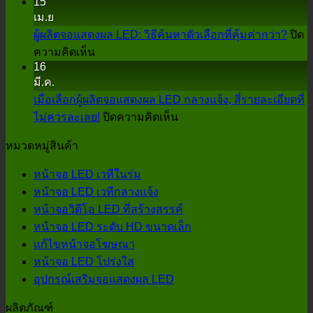
15
หน้า
เม.ย
จอ
ผู้ผลิตจอแสดงผล LED: วิธีค้นหาตัวเลือกที่คุ้มค่ากว่า?
ปิด
พื้น
บน
ความคิดเห็น
LED
16
ผู้
แบบ
มี.ค.
ผลิต
โต้ตอบ
เมื่อเลือกผู้ผลิตจอแสดงผล LED กลางแจ้ง, สี่รายละเอียดที่
จอแส
มี
บน
ไม่ควรละเลย!
ปิดความคิดเห็น
ดงผล
ผลก
เมื่อ
LED:
ระ
หมวดหมู่สินค้า
วิธี
เลือก
ทบ
ค้นหา
ผู้
ต่อ
หน้าจอ LED เวทีในร่ม
ตัว
ผลิต
การ
หน้าจอ LED เวทีกลางแจ้ง
เลือก
จอแส
แสดง
หน้าจอวิดีโอ LED ที่สร้างสรรค์
ที่
ดงผล
บน
หน้าจอ LED ระดับ HD ขนาดเล็ก
LED
คุ้ม
เวที
แก้ไขหน้าจอโฆษณา
กลาง
ค่า
อย่างไร
หน้าจอ LED โปร่งใส
แจ้ง,
กว่า?
อุปกรณ์เสริมจอแสดงผล LED
สี่
ราย
ผลิตภัณฑ์