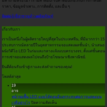
มีคำถามหรือไม่? เรามีคำตอบ! รับคำตอบเกี่ยวกับการกำหนด
ราคา, ข้อมูลจำเพาะ, การติดตั้ง, และอื่น ๆ
ติดต่อผู้เชี่ยวชาญด้านผลิตภัณฑ์
เกี่ยวกับเรา
เราเป็นหนึ่งในผู้ผลิตรายใหญ่ที่สุดในประเทศจีน, ที่มีมากกว่า 15
ประสบการณ์หลายปีในอุตสาหกรรมจอแสดงผลชั้นนำ, นำเสนอ
ผนังวิดีโอ LED ในร่มและกลางแจ้งแบบครบวงจร, ตั้งแต่ขั้นตอน
การเช่าจอแสดงผลไปจนถึงป้ายโฆษณาเชิงพาณิชย์.
ยินดีต้อนรับเข้าสู่เราและส่งคำถามของคุณ!
โพสต์ล่าสุด
19
อาจ
หน้าจอพื้น LED แบบโต้ตอบมีผลกระทบต่อการแสดงบน
บน
เวทีอย่างไร
ปิดความคิดเห็น