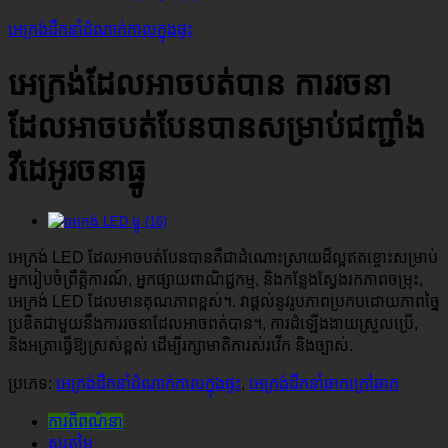
អេក្រង់ដឹកនាំដំណាក់កាលក្នុងផ្ទះ
អេក្រង់ដែលអាចបត់បាន ការរចនា
ដែលអាចបត់បែនបានសម្រាប់ជញ្ជាំង
វីដេអូរចនាធ្នូ
អេក្រង់ LED ដែលអាចបត់បែនបានគឺជាដំណោះស្រាយដ៏ល្អឥតខ្ចោះសម្រាប់
អ្នករៀបចំព្រឹត្តិការណ៍, អ្នកផ្សាយពាណិជ្ជកម្ម, និងកន្លែងស្វែងរកភាពចម្រុះ,
អេក្រង់ LED ដែលមានគុណភាពខ្ពស់។. វាផ្តល់នូវរូបភាពប្រកបដោយភាពច្នៃ
ប្រឌិតជាមួយនឹងការរចនាដែលអាចពត់បាន។, ការដំឡើងងាយស្រួលប្រើ,
និងអត្រាធ្វើឱ្យស្រស់ខ្ពស់ ដើម្បីរក្សាមាតិការស់រវើក និងច្បាស់.
ប្រភេទ:
អេក្រង់ដឹកនាំដំណាក់កាលក្នុងផ្ទះ
,
អេក្រង់ដឹកនាំឆាកក្រៅឆាក
ការពិពណ៌នា
សួរតម្លៃ