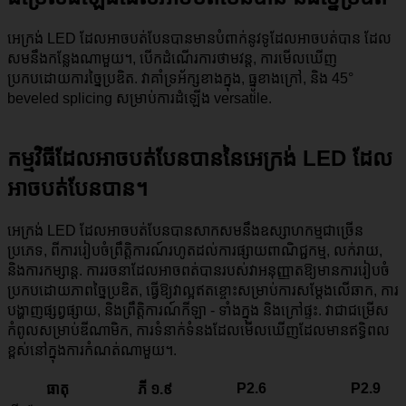
អេក្រង់ LED ដែលអាចបត់បែនបានមានបំពាក់នូវទូដែលអាចបត់បាន ដែល
សមនឹងកន្លែងណាមួយ។, បើកដំណើរការថាមវន្ត, ការមើលឃើញ
ប្រកបដោយការច្នៃប្រឌិត. វាគាំទ្រអ័ក្សខាងក្នុង, ធ្នូខាងក្រៅ, និង 45°
beveled splicing សម្រាប់ការដំឡើង versatile.
កម្មវិធីដែលអាចបត់បែនបាននៃអេក្រង់ LED ដែល
អាចបត់បែនបាន។
អេក្រង់ LED ដែលអាចបត់បែនបានសាកសមនឹងឧស្សាហកម្មជាច្រើន
ប្រភេទ, ពីការរៀបចំព្រឹត្តិការណ៍រហូតដល់ការផ្សាយពាណិជ្ជកម្ម, លក់រាយ,
និងការកម្សាន្ត. ការរចនាដែលអាចពត់បានរបស់វាអនុញ្ញាតឱ្យមានការរៀបចំ
ប្រកបដោយភាពច្នៃប្រឌិត, ធ្វើឱ្យវាល្អឥតខ្ចោះសម្រាប់ការសម្តែងលើឆាក, ការ
បង្ហាញផ្សព្វផ្សាយ, និងព្រឹត្តិការណ៍កីឡា - ទាំងក្នុង និងក្រៅផ្ទះ. វាជាជម្រើស
កំពូលសម្រាប់ឌីណាមិក, ការទំនាក់ទំនងដែលមើលឃើញដែលមានឥទ្ធិពល
ខ្ពស់នៅក្នុងការកំណត់ណាមួយ។.
P2.6
P2.9
ធាតុ
ភី ១.៩