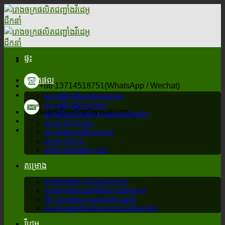
រំលង
ទៅ
មាតិកា
ផ្ទះ
ផលិតផល
+86 13714518751(WhatsApp / Wechat)
អេក្រង់ដឹកនាំដំណាក់កាលក្នុងផ្ទះ
អេក្រង់ដឹកនាំឆាកក្រៅឆាក
sales@ledisplaywall.com
អេក្រង់វីដេអូដឹកនាំប្រកបដោយការច្នៃប្រឌិត
អេក្រង់ HD ទំហំតូច
អេក្រង់ផ្សាយពាណិជ្ជកម្មថេរ
អេក្រង់ LED ថ្លា
គ្រឿងបន្លាស់បង្ហាញ LED
គម្រោង
គម្រោងបង្ហាញ LED ដំណាក់កាល
គម្រោងផ្សព្វផ្សាយពាណិជ្ជកម្មនៅខាងក្រៅ
HD បានបង្ហាញគម្រោងជញ្ជាំងបង្ហាញ
គម្រោងបង្ហាញដឹកនាំប្រកបដោយភាពច្នៃប្រឌិត
វីដេអូ