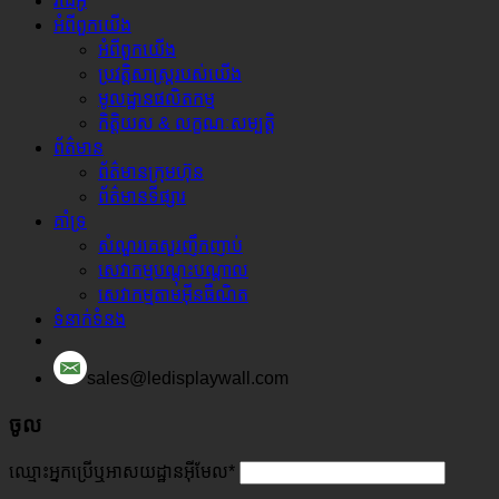
វីដេអូ
អំពី​ពួក​យើង
អំពី​ពួក​យើង
ប្រវត្តិសាស្រ្តរបស់យើង
មូលដ្ឋានផលិតកម្ម
កិត្តិយស & លក្ខណៈ​សម្បត្តិ
ព័ត៌មាន
ព័ត៌មានក្រុមហ៊ុន
ព័ត៌មានទីផ្សារ
គាំទ្រ
សំណួរគេសួរញឹកញាប់
សេវាកម្មបណ្តុះបណ្តាល
សេវាកម្មតាមអ៊ីនធឺណិត
ទំនាក់ទំនង
sales@ledisplaywall.com
ចូល
ឈ្មោះអ្នកប្រើឬអាសយដ្ឋានអ៊ីមែល
*