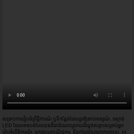
សម្រាប់ការរៀបចំព្រឹត្តិការណ៍ ឬទីកន្លែងដែលគួរឱ្យចាប់អារម្មណ៍, អេក្រង់
LED ដែលអាចបត់បែនបានគឺជាដំណោះស្រាយដ៏ល្អឥតខ្ចោះសម្រាប់អ្នក
រៀបចំព្រឹត្តិការណ៍, អ្នកផ្សាយពាណិជ្ជកម្ម, និងកន្លែងស្វែងរកភាពចម្រុះ, អេ