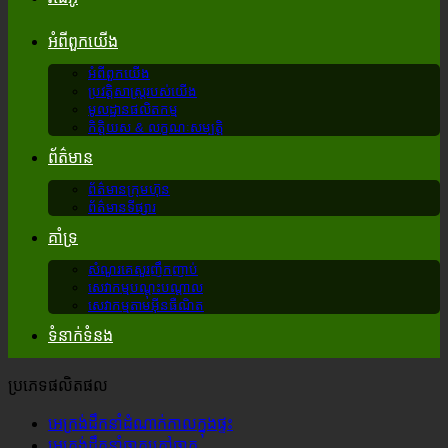
អំពី​ពួក​យើង
អំពី​ពួក​យើង
ប្រវត្តិសាស្រ្តរបស់យើង
មូលដ្ឋានផលិតកម្ម
កិត្តិយស & លក្ខណៈ​សម្បត្តិ
ព័ត៌មាន
ព័ត៌មានក្រុមហ៊ុន
ព័ត៌មានទីផ្សារ
គាំទ្រ
សំណួរគេសួរញឹកញាប់
សេវាកម្មបណ្តុះបណ្តាល
សេវាកម្មតាមអ៊ីនធឺណិត
ទំនាក់ទំនង
ប្រភេទផលិតផល
អេក្រង់ដឹកនាំដំណាក់កាលក្នុងផ្ទះ
អេក្រង់ដឹកនាំឆាកក្រៅឆាក