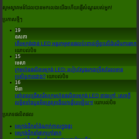
សូមស្វាគមន៍ដែលបានមកលេងយើងហើយផ្ញើសំណួររបស់អ្នក!
ប្រកាសថ្មីៗ
19
ឧសភា
តើអេក្រង់ជាន់ LED អន្តរកម្មមានផលប៉ះពាល់អ្វីខ្លះលើដំណើរការឆាក
បើក
យោបល់បិទ
15
តើអេ
មេសា
ក្រង់
ក្រុមហ៊ុនផលិតអេក្រង់ LED: របៀបស្វែងរកជម្រើសដែលមាន
ជាន់
បើក
ប្រសិទ្ធភាពជាង?
LED
យោបល់បិទ
16
អន្តរ
ក្រុម
មីនា
កម្ម
ហ៊ុន
នៅពេលជ្រើសរើសក្រុមហ៊ុនផលិតអេក្រង់ LED ខាងក្រៅ, សេចក្តី
មានផលប៉ះ
ផលិតអេ
បើក
លម្អិតទាំងបួនមិនត្រូវព្រងើយកន្តើយឡើយ។!
យោបល់បិទ
ពាល់
ក្រង់
នៅពេល
LED:
អ្វី
ប្រភេទផលិតផល
របៀប
ជ្រើសរើស
ខ្លះលើ
ស្វែងរក
ក្រុម
ដំណើរ
អេក្រង់ដឹកនាំដំណាក់កាលក្នុងផ្ទះ
ជម្រើស
ហ៊ុន
ការឆាក
អេក្រង់ដឹកនាំឆាកក្រៅឆាក
ដែល
ផលិតអេ