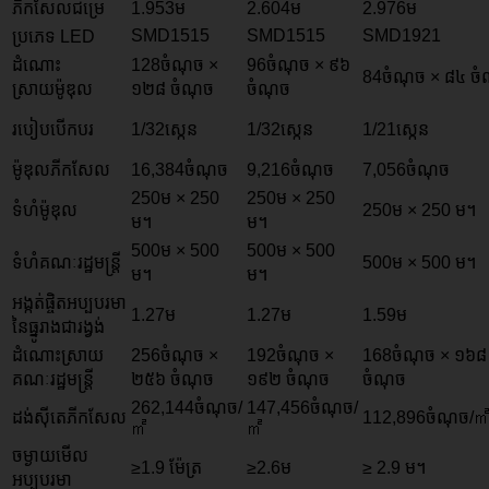
ភីកសែលជម្រេ
1.953ម
2.604ម
2.976ម
SMD1515
SMD1515
SMD1921
ប្រភេទ LED
ដំណោះ
128ចំណុច ×
96ចំណុច × ៩៦
84ចំណុច × ៨៤ ចំ
ស្រាយម៉ូឌុល
១២៨ ចំណុច
ចំណុច
របៀបបើកបរ
1/32ស្កេន
1/32ស្កេន
1/21ស្កេន
ម៉ូឌុលភីកសែល
16,384ចំណុច
9,216ចំណុច
7,056ចំណុច
250ម × 250
250ម × 250
ទំហំម៉ូឌុល
250ម × 250 ម។
ម។
ម។
500ម × 500
500ម × 500
ទំហំគណៈរដ្ឋមន្ត្រី
500ម × 500 ម។
ម។
ម។
អង្កត់ផ្ចិតអប្បបរមា
1.27ម
1.27ម
1.59ម
នៃធ្នូរាងជារង្វង់
ដំណោះស្រាយ
256ចំណុច ×
192ចំណុច ×
168ចំណុច × ១៦៨
គណៈរដ្ឋមន្រ្តី
២៥៦ ចំណុច
១៩២ ចំណុច
ចំណុច
262,144ចំណុច/
147,456ចំណុច/
ដង់ស៊ីតេភីកសែល
112,896ចំណុច/
㎡
㎡
ចម្ងាយមើល
≥1.9 ម៉ែត្រ
≥2.6ម
≥ 2.9 ម។
អប្បបរមា