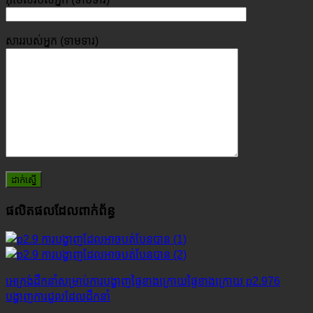
សារ​របស់​អ្នក (ទាមទារ)
ផលិតផលដែលពាក់ព័ន្ធ
អេក្រង់ដឹកនាំសម្រាប់ការបង្ហាញផ្ទៃខាងក្រោយផ្ទៃខាងក្រោយ p2.976
បង្ហាញការជួលដែលដឹកនាំ