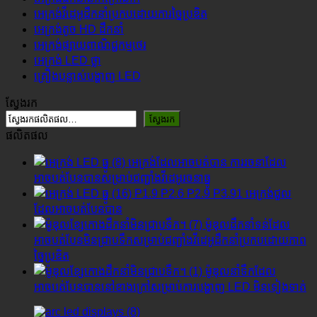
អេក្រង់វីដេអូដឹកនាំប្រកបដោយការច្នៃប្រឌិត
អេក្រង់តូច HD ដឹកនាំ
អេក្រង់ផ្សាយពាណិជ្ជកម្មថេរ
អេក្រង់ LED ថ្លា
គ្រឿងបន្លាស់បង្ហាញ LED
ស្វែងរក
ស្វែងរក
ផលិតផល
អេក្រង់ដែលអាចបត់បាន ការរចនាដែល
អាចបត់បែនបានសម្រាប់ជញ្ជាំងវីដេអូរចនាធ្នូ
P1.9 P2.6 P2.9 P3.91 អេក្រង់ជួល
ដែលអាចបត់បែនបាន
ម៉ូឌុលដឹកនាំទន់ដែល
អាចបត់បែនមិនជ្រាបទឹកសម្រាប់ជញ្ជាំងវីដេអូដឹកនាំប្រកបដោយភាព
ច្នៃប្រឌិត
ម៉ូឌុលនាំទឹកដែល
អាចបត់បែនបាននៅខាងក្រៅសម្រាប់ការបង្ហាញ LED មិនទៀងទាត់