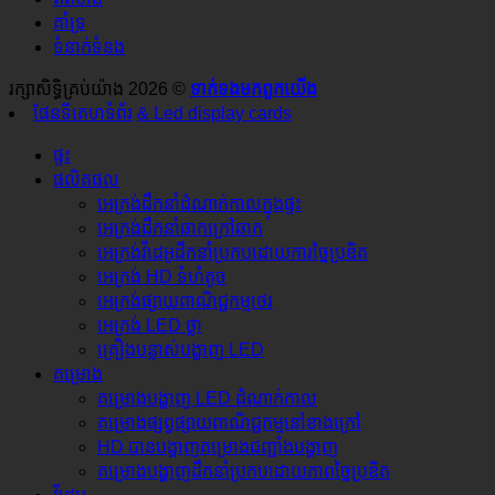
គាំទ្រ
ទំនាក់ទំនង
រក្សាសិទ្ធិគ្រប់យ៉ាង 2026 ©
ទាក់ទង​មក​ពួក​យើង
ផែនទីគេហទំព័រ
& Led display cards
ផ្ទះ
ផលិតផល
អេក្រង់ដឹកនាំដំណាក់កាលក្នុងផ្ទះ
អេក្រង់ដឹកនាំឆាកក្រៅឆាក
អេក្រង់វីដេអូដឹកនាំប្រកបដោយការច្នៃប្រឌិត
អេក្រង់ HD ទំហំតូច
អេក្រង់ផ្សាយពាណិជ្ជកម្មថេរ
អេក្រង់ LED ថ្លា
គ្រឿងបន្លាស់បង្ហាញ LED
គម្រោង
គម្រោងបង្ហាញ LED ដំណាក់កាល
គម្រោងផ្សព្វផ្សាយពាណិជ្ជកម្មនៅខាងក្រៅ
HD បានបង្ហាញគម្រោងជញ្ជាំងបង្ហាញ
គម្រោងបង្ហាញដឹកនាំប្រកបដោយភាពច្នៃប្រឌិត