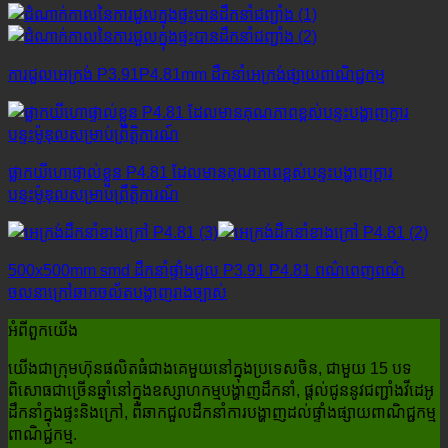
ការជួលអេក្រង់ P3.91P4.81mm ដឹកនាំអេក្រង់ផ្សាយពាណិជ្ជកម្ម
ផ្លាកយីហោផ្ទាល់ខ្លួន P4.81 ដែលមានគុណភាពខ្ពស់បន្ទះបង្ហាញក្តារ
បន្ទះម៉ូឌុលសម្រាប់ព្រឹត្តិការណ៍
500x500mm smd ដឹកនាំផ្ទាំងជួល P3.91 P4.81 ពណ៌ពេញពណ៌
ចលនាក្រៅឆាកចល័តបង្ហាញរាងច្បាស់
អំពី​ពួក​យើង
យើងជាក្រុមហ៊ុនផលិតធំជាងគេមួយនៅក្នុងប្រទេសចិន, ជាមួយ 15 បទ
ពិសោធជាច្រើនឆ្នាំនៅក្នុងឧស្សាហកម្មបង្ហាញដឹកនាំ, ផ្តល់ជូននូវជញ្ជាំងវីដេអូ
ដឹកនាំក្នុងផ្ទះនិងក្រៅ, ពីឆាកជួលដឹកនាំការបង្ហាញដល់ផ្ទាំងផ្សាយពាណិជ្ជកម្ម
ពាណិជ្ជកម្ម.