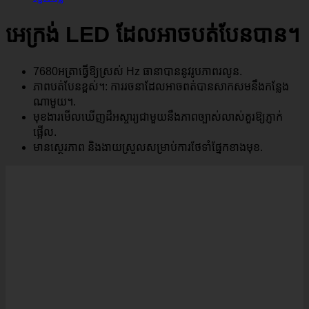
អេក្រង់ LED ដែលអាចបត់បែនបាន។
7680អត្រាធ្វើឱ្យស្រស់ Hz ធានាបាននូវរូបភាពរលូន.
ភាពបត់បែនខ្ពស់។: ការរចនាដែលអាចពត់បានសាកសមនឹងកន្លែង
ណាមួយ។.
មុខងារមើលឃើញដ៏អស្ចារ្យជាមួយនឹងភាពច្បាស់លាស់គួរឱ្យភ្ញាក់
ផ្អើល.
មានស្ថេរភាព និងងាយស្រួលសម្រាប់ការថែទាំផ្នែកខាងមុខ.