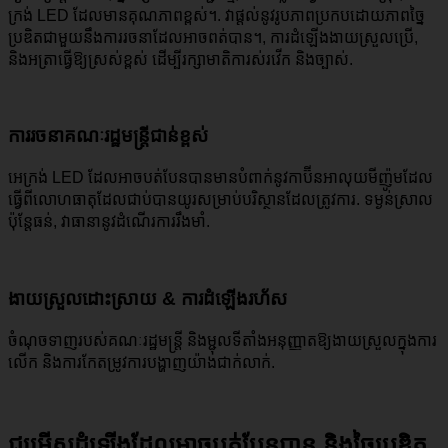
ក្រង់ LED ដែលមានគុណភាពខ្ពស់។. វាផ្តល់នូវរូបភាពប្រកបដោយភាពច្នៃ
ប្រឌិតជាមួយនឹងការរចនាដែលអាចពត់បាន។, ការដំឡើងងាយស្រួលប្រើ,
និងអត្រាធ្វើឱ្យស្រស់ខ្ពស់ ដើម្បីរក្សាមាតិការស់រវើក និងច្បាស់.
ការរចនាគណៈរដ្ឋមន្ត្រីជាន់ខ្ពស់
អេក្រង់ LED ដែលអាចបត់បែនបានមានបំពាក់នូវកាប៊ីនអាលុយមីញ៉ូមដែល
ធ្វើពីលោហធាតុដែលជាប់បានយូរសម្រាប់បរិស្ថានដែលត្រូវការ. ទម្ងន់ស្រាល
ប៉ុន្តែធន់, វាធានានូវដំណើរការរឹងមាំ.
ងាយស្រួលដោះស្រាយ & ការដំឡើងរហ័ស
ចំណុចទាញរបស់គណៈរដ្ឋមន្ត្រី និងម្ជុលទីតាំងអនុញ្ញាតឱ្យងាយស្រួលក្នុងការ
លើក និងការកែតម្រូវការបង្ហាញយ៉ាងជាក់លាក់.
ជម្រើសដំឡើងដែលអាចបត់បែនបាន និងច្នៃប្រឌិត