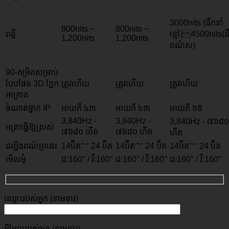
3000nits (ដឹកនាំ
800nits ~
800nits ~
ពន្លឺ
ខ្មៅ) 4500nits(ដឹ
1,200nits
1,200nits
ពណ៌ស)
90-កម្រិតសម្រាប់
បែបផែន 3D ភ្នែក
ត្រូវហើយ
ត្រូវហើយ
ត្រូវហើយ
អាក្រាត
ចំណាត់ថ្នាក់ IP
អាយភី ៤៣
អាយភី ៤៣
អាយភី ៦៥
3,840Hz -
3,840Hz -
3,840Hz - ៧៦៨០
អត្រាធ្វើឱ្យស្រស់
៧៦៨០ ហឺត
៧៦៨០ ហឺត
ហឺត
ជញ្ជីងពណ៌ប្រផេះ
14ប៊ីត～ 24 ប៊ីត
14ប៊ីត～ 24 ប៊ីត
14ប៊ីត～ 24 ប៊ីត
មើលមុំ
ជ:160° / វី:160°
ជ:160° / វី:160°
ជ:160° / វី:160°
ឈ្មោះ​របស់​អ្នក (ទាមទារ)
អ៊ីមែល​របស់​អ្នក (ទាមទារ)