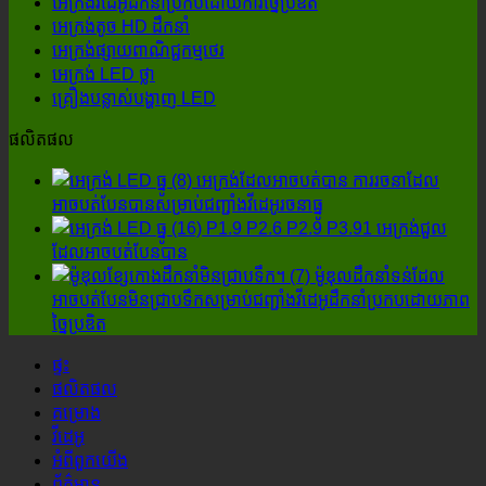
អេក្រង់វីដេអូដឹកនាំប្រកបដោយការច្នៃប្រឌិត
មាន
ក្រង់
អេក្រង់តូច HD ដឹកនាំ
LED
ប្រសិទ្ធភាព
អេក្រង់ផ្សាយពាណិជ្ជកម្មថេរ
ខាង
ជាង?
អេក្រង់ LED ថ្លា
ក្រៅ,
គ្រឿងបន្លាស់បង្ហាញ LED
សេចក្តី
លម្អិត
ផលិតផល
ទាំងបួន
មិន
អេក្រង់ដែលអាចបត់បាន ការរចនាដែល
ត្រូវ
អាចបត់បែនបានសម្រាប់ជញ្ជាំងវីដេអូរចនាធ្នូ
ព្រងើយ
P1.9 P2.6 P2.9 P3.91 អេក្រង់ជួល
កន្តើយ
ដែលអាចបត់បែនបាន
ឡើយ។!
ម៉ូឌុលដឹកនាំទន់ដែល
អាចបត់បែនមិនជ្រាបទឹកសម្រាប់ជញ្ជាំងវីដេអូដឹកនាំប្រកបដោយភាព
ច្នៃប្រឌិត
ផ្ទះ
ផលិតផល
គម្រោង
វីដេអូ
អំពី​ពួក​យើង
ព័ត៌មាន